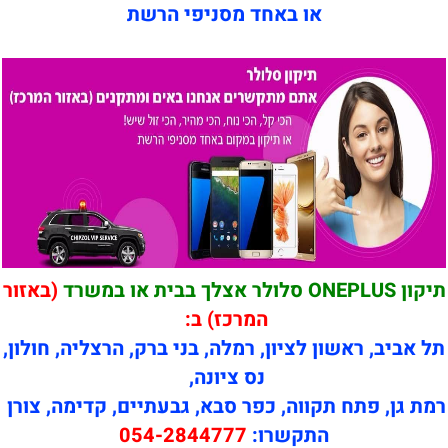
או באחד מסניפי הרשת
תיקון ONEPLUS סלולר אצלך בבית או במשרד
(באזור
המרכז) ב:
תל אביב, ראשון לציון, רמלה, בני ברק, הרצליה, חולון,
נס ציונה,
רמת גן, פתח תקווה, כפר סבא, גבעתיים, קדימה, צורן
התקשרו:
054-2844777