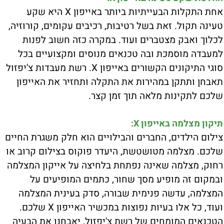
אחת התקלות הבעייתיות ביותר באייפון X היא שקע
טעינה תקול. זאת בשל רטיבות, רכיבים עקומים, קורוזיה,
לכלוך ואבק מצטברים ועוד. במקרה כזה חשוב לפנות
למעבדה מוסמכת ובה טכנאים מנוסים ומקצועיים בכל
סוגי התיקונים הקשורים באייפון X. רשת מעבדות צ'יפזול
תאבחן ותתקן במהירות את התקלה ותחזיר את האייפון
שלכם לתקינות מלאה תוך זמן קצר.
תיקון מצלמה באייפון X:
צילום הילדים, החברים והבילויים הוא חלק משגרת החיים
שלכם. מצלמה מטושטשת, היעדר פוקוס בצילום קרוב או
רחוק, מצלמה שאינה נפתחת בלחיצה על אייקון המצלמה
ובמקום זה מופיע מסך שחור, כתמים המופיעים על
המצלמה, עדשה פנימית שבורה, סדק בעינית המצלמה
ועוד, כל אלו בעיות נפוצות במכשיר האייפון X שלכם.
הטכנאים המומחים של רשת צ'יפזול, יאבחנו את הבעיה