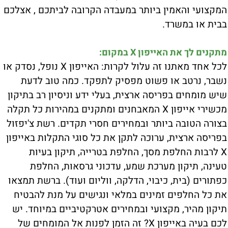
המקצועי והאמין ביותר במעבדה הקרובה לביתכם , אצלכם
בבית או במשרד.
מתקנים לך את האייפון X במקום:
לכל אחד מאתנו זה עלול לקרות: האייפון X נופל, נסדק או
נשבר, נרטב או פשוט מפסיק לתפקד. כמה טוב לדעת
שיש מומחים בפריסה ארצית, בעלי ידע וניסיון רב בתיקון
מכשירי אייפון X המאבחנים ומתקנים במהירות כל תקלה
בצורה הטובה ביותר ובמחירים חסרי תקדים. רשת צ'יפזול
בפריסה ארצית, ערוכה לתקן את כל סוגי התקלות באייפון
X לרבות החלפת מסך, החלפת בטרייה, תיקון בעיות
טעינה, תיקון מערכת שמע, עדכוני גרסאות, החלפת
כפתורים (בית, כיבוי, הדלקה, ווליום ועוד). ברשת תמצאו
את כל החלפים זמינים במלאי ונגישים על מנת להבטיח
תיקון מהיר, מקצועי ובמחירים אטרקטיביים במיוחד. יש
לכם בעיה באייפון X? זה הזמן לפנות אל המומחים של