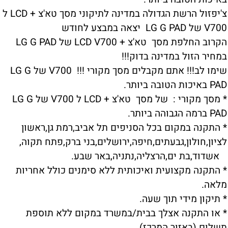
צ'יפזול הרשת הגדולה במדינה לתיקוני מסך טא'צ + LCD ל
V700 של LG G PAD יצאה במבצע לחודש
הקרוב החלפת מסך טא'צ + LCD V700 של LG G PAD
במחיר הזול במדינה בדוק!!!
שימו לב!!! אתם מקבלים מסך מקורי !!! V700 של LG G
PAD באיכות הטובה ביותר.
* מסך מקורי : של מסך טא'צ + LCD ל V700 של LG G
PAD ברמה הגבוהה ביותר.
* התקנה במקום בכל הסניפים תל אביב,רמת גן,ראשון
לציון,חולון,גבעתים,חיפה,ירושלים,בני ברק,פתח תקוה,
אשדוד,בת ים,הרצליה,נתניה,באר שבע.
* התקנה מקצועית ואיכותית ללא סימנים כולל אחריות
מלאה.
* תיקון מידי תוך שעה.
* או התקנה אצלך בבית/במשרד במקום ללא תוספת
תשלום (באזור המרכז).