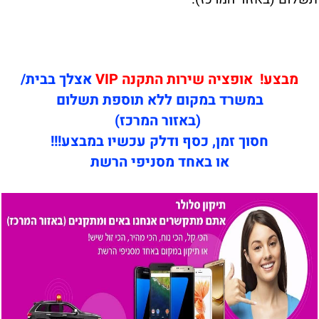
מבצע! אופציה שירות התקנה VIP
אצלך בבית/
במשרד במקום ללא תוספת תשלום
(באזור המרכז)
חסוך זמן, כסף ודלק עכשיו במבצע!!!
או באחד מסניפי הרשת