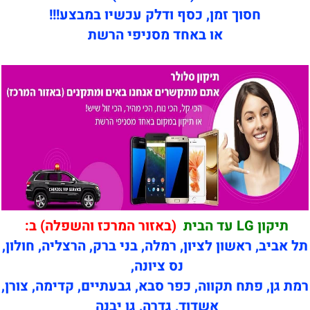
חסוך זמן, כסף ודלק עכשיו במבצע!!!
או באחד מסניפי הרשת
תיקון LG עד הבית
(באזור המרכז והשפלה) ב:
תל אביב, ראשון לציון, רמלה, בני ברק, הרצליה, חולון,
נס ציונה,
רמת גן, פתח תקווה, כפר סבא, גבעתיים, קדימה, צורן,
אשדוד, גדרה, גן יבנה