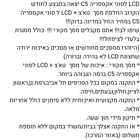
LCD לסוני אקספריה C5 יצאה במבצע לחודש
הקרוב החלפת מסך טא'צ + LCD ל סוני אקספריה
C5 במחיר הזול במדינה בדוק!!!
שימו לב!!! אתם מקבלים מסך מקורי !!! כולל מסגרת
בלעדי לציפזול!!!
(היזהרו ממסכים מחודשים או מסכים באיכות ירודה
שתצוגת LCD לא בהירה וברורה)
* מסך מקורי : איכות של מסך טא'צ + LCD לסוני
אקספריה C5 ברמה הגבוהה ביותר.
* התקנה במקום בכל הסניפים תל אביב,רמת גן,ראשון
לציון,חולון,גבעתים,חיפה.
* התקנה מקצועית ואיכותית ללא סימנים כולל אחריות
מלאה.
* תיקון מידי תוך שעה.
* או התקנה אצלך בבית/משרד במקום ללא תוספת
תשלום (באזור המרכז).