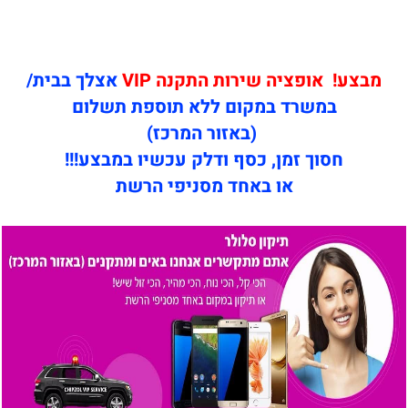
מבצע! אופציה שירות התקנה VIP
אצלך בבית/
במשרד במקום ללא תוספת תשלום
(באזור המרכז)
חסוך זמן, כסף ודלק עכשיו במבצע!!!
או באחד מסניפי הרשת