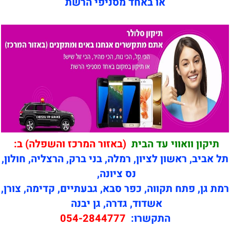
או באחד מסניפי הרשת
תיקון וואווי עד הבית
(באזור המרכז והשפלה) ב:
תל אביב, ראשון לציון, רמלה, בני ברק, הרצליה, חולון,
נס ציונה,
רמת גן, פתח תקווה, כפר סבא, גבעתיים, קדימה, צורן,
אשדוד, גדרה, גן יבנה
התקשרו:
054-2844777