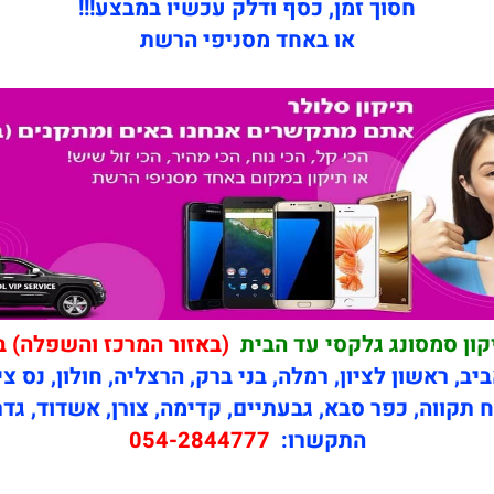
חסוך זמן, כסף ודלק עכשיו במבצע!!!
או באחד מסניפי הרשת
קון סמסונג גלקסי עד הבית
(באזור המרכז והשפלה) ב
יב, ראשון לציון, רמלה, בני ברק, הרצליה, חולון, נס צי
 תקווה, כפר סבא, גבעתיים, קדימה, צורן, אשדוד, גדר
התקשרו:
054-2844777