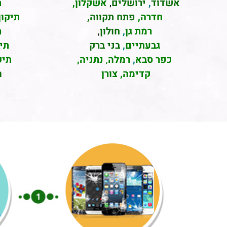
אשדוד
,
ירושלים
,
אשקלון
,
ת
חדרה
,
פתח תקווה,
תיקון
רמת גן
,
חולון
,
ת
גבעתיים
,
בני ברק
תי
כפר סבא
,
רמלה
,
נתניה,
תיק
קדימה, צורן
ה