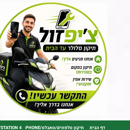
דף הבית
תיקון טלפונים/טאבלט/PHONE
YSTATION 4