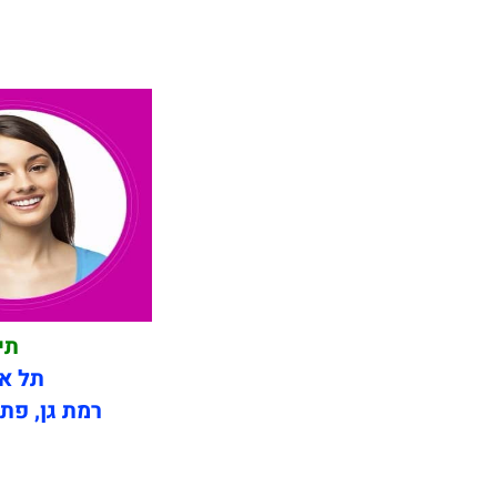
תי
תל אב
רמת גן, פתח