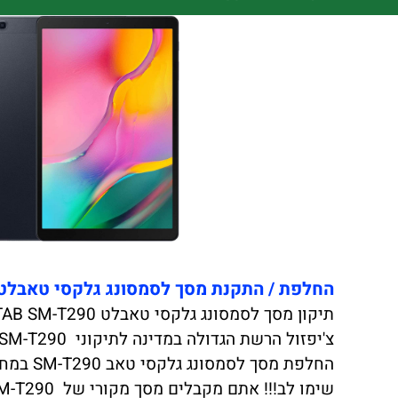
החלפת / התקנת מסך לסמסונג גלקסי טאבלט TAB SM-T290 כולל התקנה במקום בכל הסניפים בארץ או שירות VIP אצלך בבית או במשרד
תיקון מסך לסמסונג גלקסי טאבלט TAB SM-T290 בגודל 8 אינץ באיכות הטובה ביותר. (שימו לב בהחלפת מסך לסמסונג גלקסי TAB SM-T290 מקורי).
צ'יפזול הרשת הגדולה במדינה לתיקוני BROKEN SAMSUNG GALAXY TABLET TAB SM-T290 יצאה במבצע לחודש הקרוב
החלפת מסך לסמסונג גלקסי טאב SM-T290 במחיר הזול במדינה בדוק!!!
שימו לב!!! אתם מקבלים מסך מקורי של SAMSUNG GALAXY TAB SM-T290 אל תתפתו לחיקויים