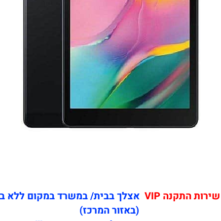
רות התקנה VIP
אצלך בבית/ במשרד במקום ללא ב
(באזור המרכז)