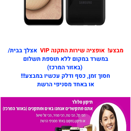
מבצע! אופציה שירות התקנה VIP
אצלך בבית/
במשרד במקום ללא תוספת תשלום
(באזור המרכז)
חסוך זמן, כסף ודלק עכשיו במבצע!!!
או באחד מסניפי הרשת