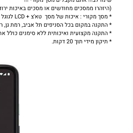
שימו לב!!! אתם מקבלים מסך מקורי !!!
(היזהרו ממסכים מחודשים או מסכים באיכות ירודה שתצוגת LCD לא 
* מסך מקורי : איכות של מסך טא'צ + LCD לגוגל פיקסל 4A ברמה הגבוהה ביותר.
* התקנה במקום בכל הסניפים תל אביב, רמת גן, ראשו
* התקנה מקצועית ואיכותית ללא סימנים כולל אח
* תיקון מידי תוך 20 דקות.