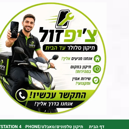
דף הבית
תיקון טלפונים/טאבלט/PHONE
YSTATION 4