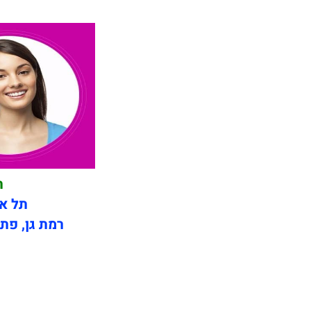
ת
תל אב
רמת גן, פתח