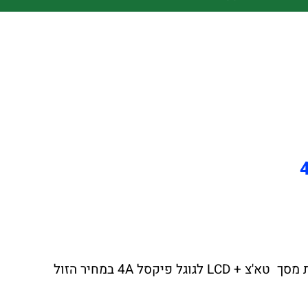
צ'יפזול הרשת הגדולה במדינה לתיקוני מסך טא'צ + LCD לגוגל פיקסל 4A יצאה במבצע לחודש הקרוב החלפת מסך טא'צ + LCD לגוגל פיקסל 4A במחיר הזול