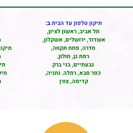
תיקון טלפון עד הבית
ב:
תל אביב
,
ראשון לציון
,
ת
אשדוד
,
ירושלים
,
אשקלון
,
ת
חדרה
,
פתח תקווה,
תיקון
רמת גן
,
חולון
,
ת
גבעתיים
,
בני ברק
תי
כפר סבא
,
רמלה
,
נתניה,
תיק
קדימה, צורן
ה