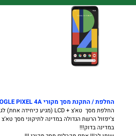
תי
החלפת / התקנת מסך מקורי GOOGLE PIXEL 4A כולל התקנה במקום !!!
החלפת מסך טא'צ + LCD (מגיע כיחידה אחת) לגוגל פיקסל 4A באיכות הטובה ביותר.
במדינה בדוק!!!