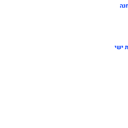
חנה
ת ישי