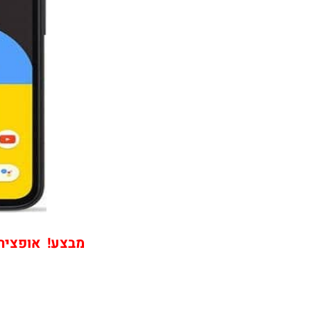
מבצע! אופציה ש