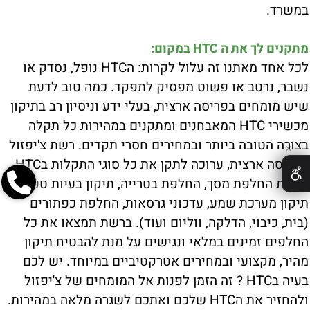
במשרד.
מתקנים לך את ה HTC במקום:
לכל אחד מאתנו זה עלול לקרות: הHTC נופל, נסדק או
נשבר, נרטב או פשוט מפסיק לתפקד. כמה טוב לדעת
שיש מומחים בפריסה ארצית, בעלי ידע וניסיון רב בתיקון
מכשירי HTC המאבחנים ומתקנים במהירות כל תקלה
בצורה הטובה ביותר ובמחירים חסרי תקדים. רשת צ'יפזול
✕
בפריסה ארצית, ערוכה לתקן את כל סוגי התקלות בHTC
לרבות החלפת מסך, החלפת בטרייה, תיקון בעיות טעינה,
תיקון מערכת שמע, עדכוני גרסאות, החלפת כפתורים
(בית, כיבוי, הדלקה, ווליום ועוד). ברשת תמצאו את כל
החלפים זמינים במלאי ונגישים על מנת להבטיח תיקון
מהיר, מקצועי ובמחירים אטרקטיביים במיוחד. יש לכם
בעיה בHTC ? זה הזמן לפנות אל המומחים של צ'יפזול
ולהחזיר את הHTC שלכם ואתכם לשגרה מלאה במהירות.