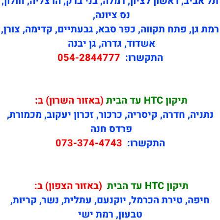
תל אביב, ראשון לציון, רמלה, בני ברק, הרצליה, חולון,
נס ציונה,
רמת גן, פתח תקווה, כפר סבא, גבעתיים, קדימה, צורן,
אשדוד, גדרה, גן יבנה
התקשרו:
054-2844777
תיקון
HTC עד הבית
(באזור השרון) ב:
נתניה, חדרה, קיסריה, כרכור, זכרון יעקוב, מכמורת,
פרדס חנה
התקשרו:
073-374-4743
תיקון
HTC עד הבית
(באזור הצפון) ב:
חיפה, טירת הכרמל, יוקנעם, עתלית, נשר, קריות,
טבעון, רמת ישי