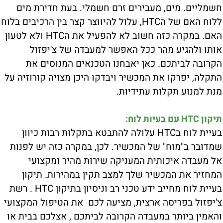
חשמליים. מים, מעבירים זרם חשמלי. בעת חדירת מים
ללוח האם של הHTC, עלול להיווצר קצר בין הרכיבים בלוח
האם. במקרה כזה חשוב לא להפעיל את הHTC ולא לטעון
אותו ולהגיע מהר ככל האפשר למעבדה של צ'יפזול
הקרובה לביתכם. כאן יאבחנו הטכנאים המנוסים את
התקלה, יפרקו את המכשיר ויבדקו היכן מצויה קורוזיה על
מנת למנוע תקלות עתידיות.
תיקון HTC עם בעיות לוח:
בעיית לוח בHTC עלולה להתבטא בתקלות רבות כיוון
שמדובר ב"מוח" של המכשיר. לכן, במקרה כזה יש לפנות
אל מעבדה איכותית המעניקה שירות מהיר ומקצועי
המחזיר את המכשיר שלך למצב תקין במהירות. תיקון
בעיית לוח מחייב ידע טכני רב וניסיון בתיקון HTC . רשת
צ'יפזול בפריסה ארצית, מציעה לכם את הטיפול המקצועי
והאמין ביותר במעבדה הקרובה לביתכם , אצלכם בבית או