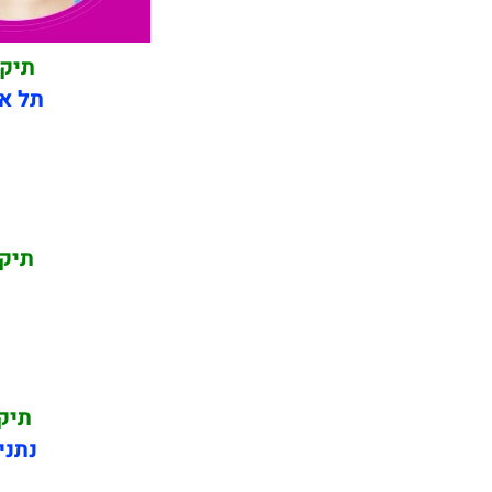
תיקו
תל אב
תיקו
תיק
נתני