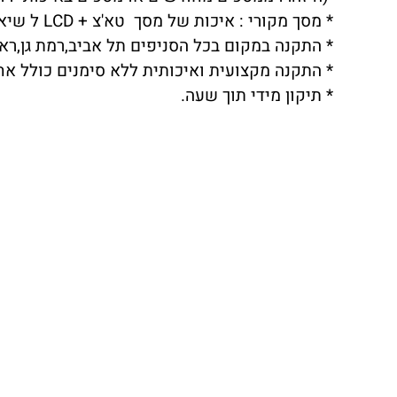
* מסך מקורי : איכות של מסך טא'צ + LCD ל שיאומי XIAOMI POCOPOHONE F1 ברמה הגבוהה ביותר.
* התקנה במקום בכל הסניפים תל אביב,רמת גן,ראשו
* התקנה מקצועית ואיכותית ללא סימנים כולל אח
* תיקון מידי תוך שעה.