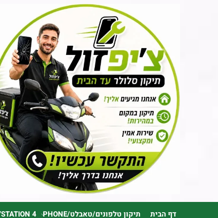
דף הבית
תיקון טלפונים/טאבלט/PHONE
YSTATION 4