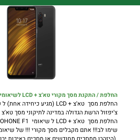
החלפת / התקנת מסך מקורי טא'צ + LCD לשיאומי XIAOMI POCOPOHONE F1 כולל התקנה במקום !!!
החלפת מסך טא'צ + LCD (מגיע כיחידה אחת) ל שיאומי XIAOMI POCOPOHONE F1 באיכות הטובה ביותר.
צ'יפזול הרשת הגדולה במדינה לתיקוני מסך טא'צ + LCD ל שיאומי XIAOMI POCOPOHONE F1 יצאה במבצע לחודש ה
החלפת מסך טא'צ + LCD ל שיאומי XIAOMI POCOPOHONE F1 במחיר הזול במדינה בדוק!!!
שימו לב!!! אתם מקבלים מסך מקורי !!! של שיאומי AOMI POCOPOHONE F1
(היזהרו ממסכים מחודשים או מסכים באיכות ירודה שתצוגת LCD לא