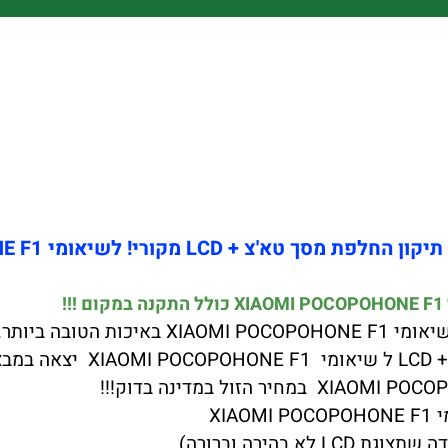
תיקון החלפת מסך טא'צ + LCD מקורי! לשיאומי XIAOMI POCOPOHONE F1
קרוב
XI
 בהירה וברורה)