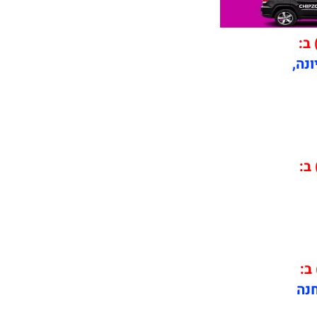
 ב:
ונה,
 ב:
 ב:
חנה