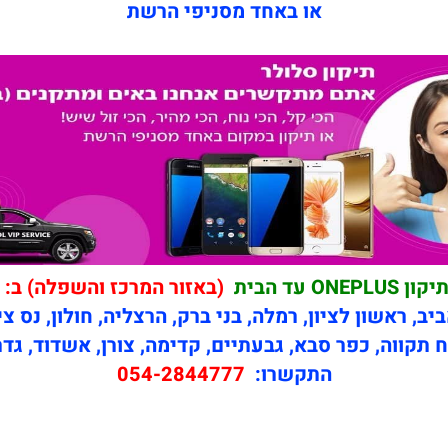
או באחד מסניפי הרשת
יקון ONEPLUS עד הבית
(באזור המרכז והשפלה) ב:
יב, ראשון לציון, רמלה, בני ברק, הרצליה, חולון, נס צי
 תקווה, כפר סבא, גבעתיים, קדימה, צורן, אשדוד, גדר
התקשרו:
054-2844777