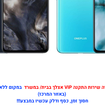
תקנה VIP אצלך בבית/ במשרד
במקום ללא
(באזור המרכז)
חסוך זמן, כסף ודלק עכשיו במבצע!!!