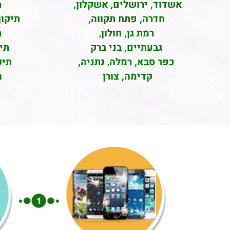
אשדוד
,
ירושלים
,
אשקלון
,
ת
חדרה
,
פתח תקווה,
תיקון
רמת גן
,
חולון
,
ת
גבעתיים
,
בני ברק
תי
כפר סבא
,
רמלה
,
נתניה,
תיק
קדימה, צורן
ה