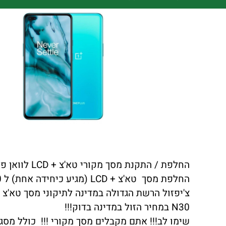
תי
החלפת / התקנת מסך מקורי טא'צ + LCD לוואן פלוס ONEPLUS NORD N30 כולל התקנה במקום !!!
החלפת מסך טא'צ + LCD (מגיע כיחידה אחת) ל ONEPLUS NORD N30 באיכות הטובה ביותר.
N30 במחיר הזול במדינה בדוק!!!
שימו לב!!! אתם מקבלים מסך מקורי !!! כולל מסגר