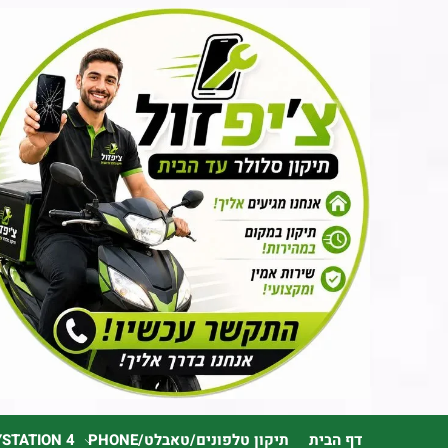
דף הבית
תיקון טלפונים/טאבלט/PHONE
YSTATION 4