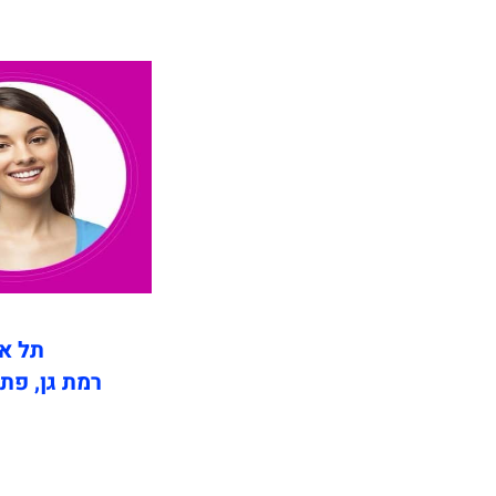
ת
תל אב
רמת גן, פתח