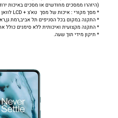
(היזהרו ממסכים מחודשים או מסכים באיכות ירודה שתצוגת LCD לא 
* מסך מקורי : איכות של מסך טא'צ + LCD לוואן פלוס ONEPLUS NORD N30 ברמה הגבוהה ביותר.
* התקנה במקום בכל הסניפים תל אביב,רמת גן,ראשו
* התקנה מקצועית ואיכותית ללא סימנים כולל אח
* תיקון מידי תוך שעה.