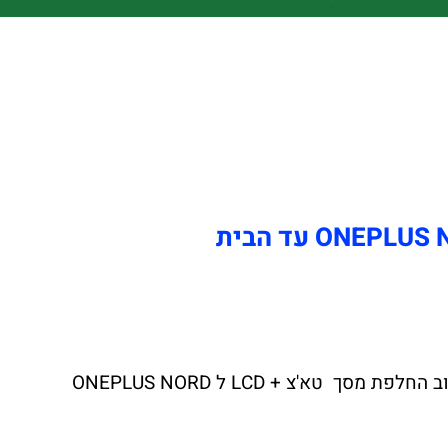
צ'יפזול הרשת הגדולה במדינה לתיקוני מסך טא'צ + LCD ל ONEPLUS NORD N30 יצאה במבצע לחודש הקרוב החלפת מסך טא'צ + LCD ל ONEPLUS NORD