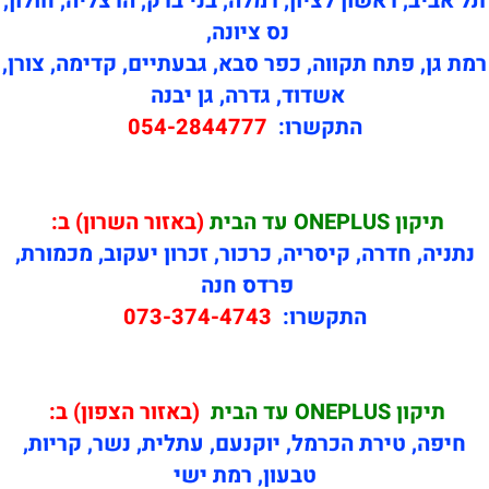
תל אביב, ראשון לציון, רמלה, בני ברק, הרצליה, חולון,
נס ציונה,
רמת גן, פתח תקווה, כפר סבא, גבעתיים, קדימה, צורן,
אשדוד, גדרה, גן יבנה
התקשרו:
054-2844777
תיקון
ONEPLUS עד הבית
(באזור השרון) ב:
נתניה, חדרה, קיסריה, כרכור, זכרון יעקוב, מכמורת,
פרדס חנה
התקשרו:
073-374-4743
תיקון
ONEPLUS עד הבית
(באזור הצפון) ב:
חיפה, טירת הכרמל, יוקנעם, עתלית, נשר, קריות,
טבעון, רמת ישי