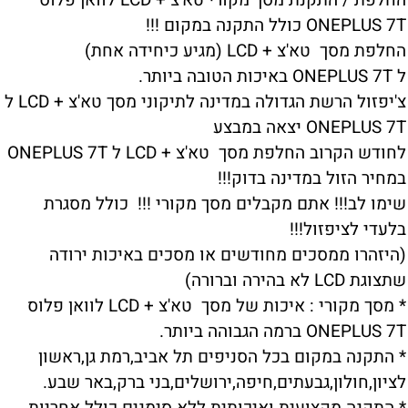
החלפת / התקנת מסך מקורי טא'צ + LCD לוואן פלוס
ONEPLUS 7T כולל התקנה במקום !!!
החלפת מסך טא'צ + LCD (מגיע כיחידה אחת)
ל ONEPLUS 7T באיכות הטובה ביותר.
צ'יפזול הרשת הגדולה במדינה לתיקוני מסך טא'צ + LCD ל
ONEPLUS 7T יצאה במבצע
לחודש הקרוב החלפת מסך טא'צ + LCD ל ONEPLUS 7T
במחיר הזול במדינה בדוק!!!
שימו לב!!! אתם מקבלים מסך מקורי !!! כולל מסגרת
בלעדי לציפזול!!!
(היזהרו ממסכים מחודשים או מסכים באיכות ירודה
שתצוגת LCD לא בהירה וברורה)
* מסך מקורי : איכות של מסך טא'צ + LCD לוואן פלוס
ONEPLUS 7T ברמה הגבוהה ביותר.
* התקנה במקום בכל הסניפים תל אביב,רמת גן,ראשון
לציון,חולון,גבעתים,חיפה,ירושלים,בני ברק,באר שבע.