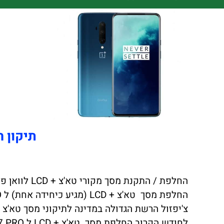
תיקון החלפ
החלפת / התקנת מסך מקורי טא'צ + LCD לוואן פלוס ONEPLUS 7 PRO כולל התקנה במקום !!!
החלפת מסך טא'צ + LCD (מגיע כיחידה אחת) ל ONEPLUS 7 PRO באיכות הטובה ביותר.
צ'יפזול הרשת הגדולה במדינה לתיקוני מסך טא'צ + LCD ל ONEPLUS 7 PRO יצאה במ
לחודש הקרוב החלפת מסך טא'צ + LCD ל ONEPLUS 7 PRO במחיר הזול במדינה בדוק!!!