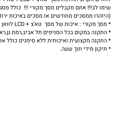
שימו לב!!! אתם מקבלים מסך מקורי !!! כולל מסגר
(היזהרו ממסכים מחודשים או מסכים באיכות ירודה שתצוגת LCD לא 
* מסך מקורי : איכות של מסך טא'צ + LCD לוואן פלוס ONEPLUS 7 PRO ברמה הגבוהה ביותר.
* התקנה במקום בכל הסניפים תל אביב,רמת גן,ראשו
* התקנה מקצועית ואיכותית ללא סימנים כולל אח
* תיקון מידי תוך שעה.