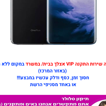
קנה VIP אצלך בבית/ במשרד
במקום ללא 
(באזור המרכז)
חסוך זמן, כסף ודלק עכשיו במבצע!!!
או באחד מסניפי הרשת