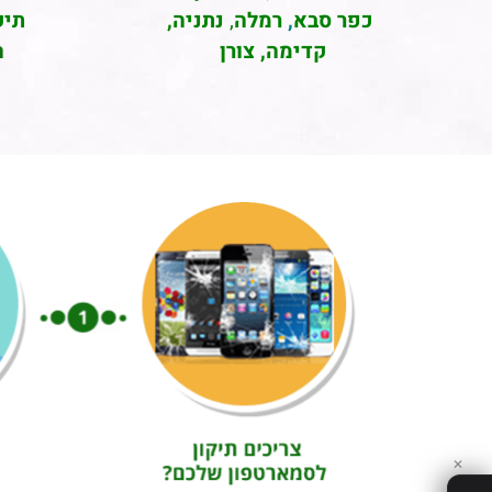
כפר סבא
,
רמלה
,
נתניה,
תיק
קדימה, צורן
ה
✕