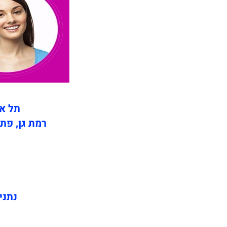
ת
תל אב
רמת גן, פתח
נתני