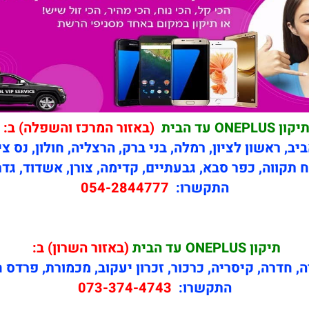
יקון ONEPLUS עד הבית
(באזור המרכז והשפלה) ב:
יב, ראשון לציון, רמלה, בני ברק, הרצליה, חולון, נס צי
 תקווה, כפר סבא, גבעתיים, קדימה, צורן, אשדוד, גדר
התקשרו:
054-2844777
תיקון
ONEPLUS עד הבית
(באזור השרון) ב:
ה, חדרה, קיסריה, כרכור, זכרון יעקוב, מכמורת, פרדס 
התקשרו:
073-374-4743