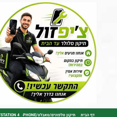
דף הבית
תיקון טלפונים/טאבלט/PHONE
YSTATION 4