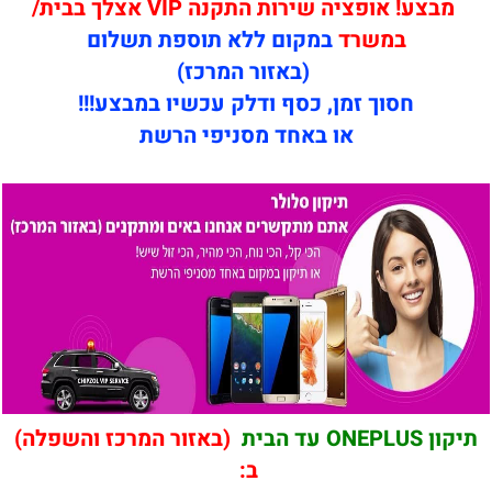
מבצע! אופציה שירות התקנה VIP אצלך בבית/
במשרד
במקום ללא תוספת תשלום
(באזור המרכז)
חסוך זמן, כסף ודלק עכשיו במבצע!!!
או באחד מסניפי הרשת
תיקון ONEPLUS עד הבית
(באזור המרכז והשפלה)
ב: