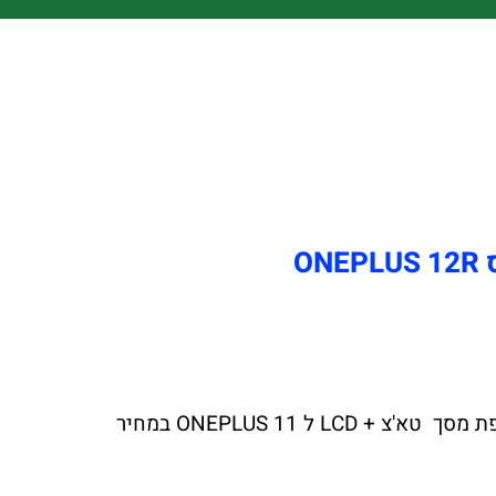
O
צ'יפזול הרשת הגדולה במדינה לתיקוני מסך טא'צ + LCD ל ONEPLUS 12R יצאה במבצע לחודש הקרוב החלפת מסך טא'צ + LCD ל ONEPLUS 11 במחיר