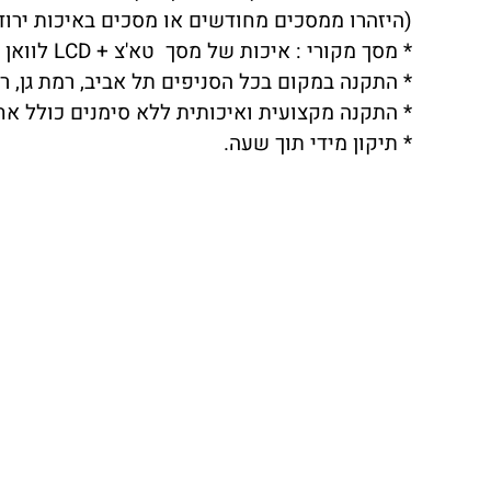
(היזהרו ממסכים מחודשים או מסכים באיכות ירודה שתצוגת LCD לא 
* מסך מקורי : איכות של מסך טא'צ + LCD לוואן פלוס ONEPLUS 12R ברמה הגבוהה ביותר.
* התקנה במקום בכל הסניפים תל אביב, רמת גן, ראש
* התקנה מקצועית ואיכותית ללא סימנים כולל אח
* תיקון מידי תוך שעה.