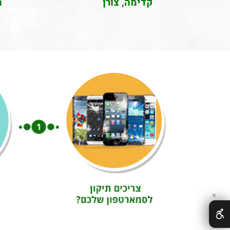
קדימה, צורן
ה
✕