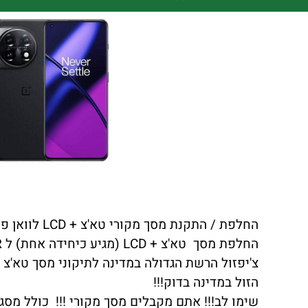
החלפת / התקנת מסך מקורי טא'צ + LCD לוואן פלוס ONEPLUS 12R כולל התקנה במקום !!!
החלפת מסך טא'צ + LCD (מגיע כיחידה אחת) ל ONEPLUS 12R באיכות הטובה ביותר.
הזול במדינה בדוק!!!
שימו לב!!! אתם מקבלים מסך מקורי !!! כולל מסגר