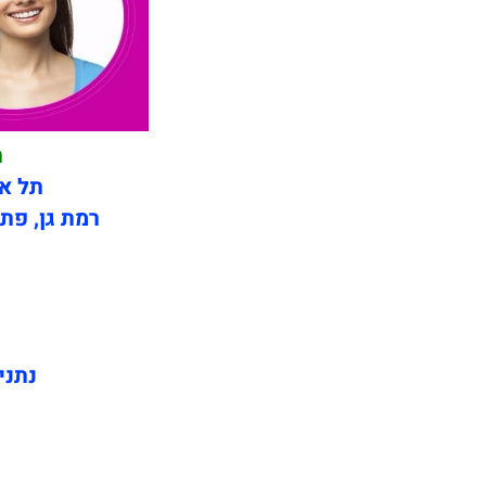
תי
תל אב
רמת גן, פתח
נתני