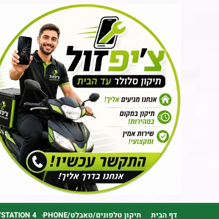
דף הבית
תיקון טלפונים/טאבלט/PHONE
YSTATION 4