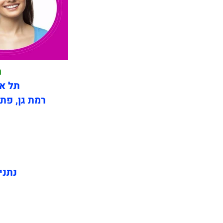
תי
תל אב
רמת גן, פתח
נתני