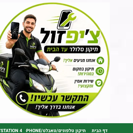
דף הבית
תיקון טלפונים/טאבלט/PHONE
YSTATION 4