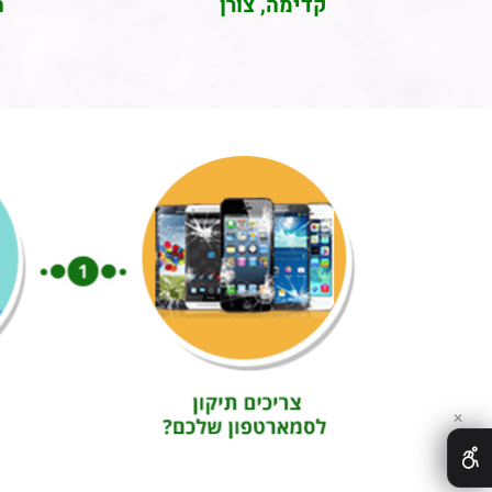
קדימה, צורן
ה
✕