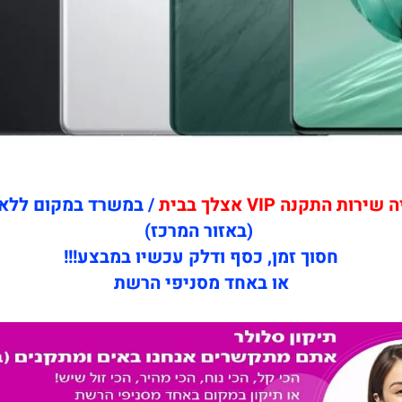
ת התקנה VIP אצלך בבית
/ במשרד במקום ללא
(באזור המרכז)
חסוך זמן, כסף ודלק עכשיו במבצע!!!
או באחד מסניפי הרשת