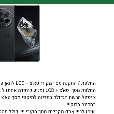
החלפת / התקנת מסך מקורי טא'צ + LCD לוואן פלוס ONEPLUS 12 כולל התקנה במקום !!!
החלפת מסך טא'צ + LCD (מגיע כיחידה אחת) ל ONEPLUS 12 באיכות הטובה ביותר.
במדינה בדוק!!!
שימו לב!!! אתם מקבלים מסך מקורי !!! כולל מסגר