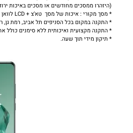
(היזהרו ממסכים מחודשים או מסכים באיכות ירודה שתצוגת LCD לא 
* מסך מקורי : איכות של מסך טא'צ + LCD לוואן פלוס ONEPLUS 12 ברמה הגבוהה ביותר.
* התקנה במקום בכל הסניפים תל אביב, רמת גן, ראש
* התקנה מקצועית ואיכותית ללא סימנים כולל אח
* תיקון מידי תוך שעה.