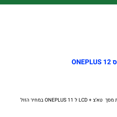
ON
צ'יפזול הרשת הגדולה במדינה לתיקוני מסך טא'צ + LCD ל ONEPLUS 12 יצאה במבצע לחודש הקרוב החלפת מסך טא'צ + LCD ל ONEPLUS 11 במחיר הזול