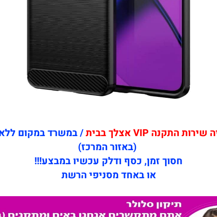
ת התקנה VIP אצלך בבית
/ במשרד במקום ללא
(באזור המרכז)
חסוך זמן, כסף ודלק עכשיו במבצע!!!
או באחד מסניפי הרשת