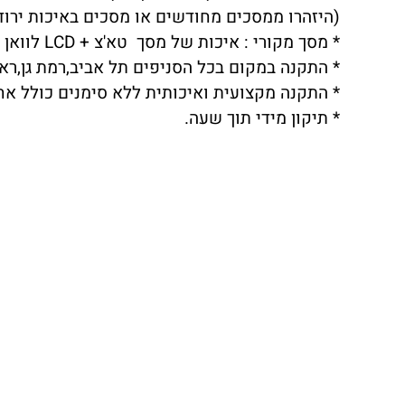
(היזהרו ממסכים מחודשים או מסכים באיכות ירודה שתצוגת LCD לא 
* מסך מקורי : איכות של מסך טא'צ + LCD לוואן פלוס ONEPLUS 11 ברמה הגבוהה ביותר.
* התקנה במקום בכל הסניפים תל אביב,רמת גן,ראשו
* התקנה מקצועית ואיכותית ללא סימנים כולל אח
* תיקון מידי תוך שעה.