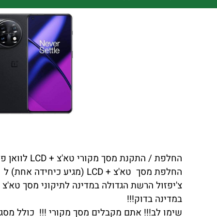
החלפת / התקנת מסך מקורי טא'צ + LCD לוואן פלוס ONEPLUS 11 כולל התקנה במקום !!!
החלפת מסך טא'צ + LCD (מגיע כיחידה אחת) ל ONEPLUS 11 באיכות הטובה ביותר.
במדינה בדוק!!!
שימו לב!!! אתם מקבלים מסך מקורי !!! כולל מסגר