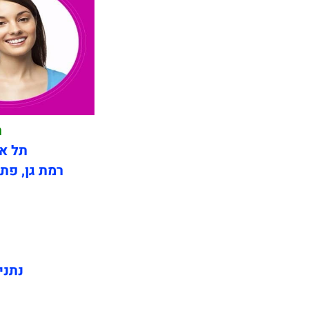
תי
תל אב
רמת גן, פתח
נתני