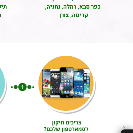
כפר סבא
,
רמלה
,
נתניה,
תיק
קדימה, צורן
ה
✕