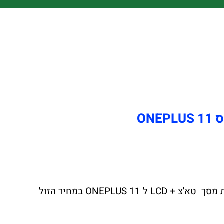
ON
צ'יפזול הרשת הגדולה במדינה לתיקוני מסך טא'צ + LCD ל ONEPLUS 11 יצאה במבצע לחודש הקרוב החלפת מסך טא'צ + LCD ל ONEPLUS 11 במחיר הזול