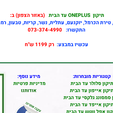
תיקון
ONEPLUS עד הבית
(באזור הצפון) ב:
טירת הכרמל, יוקנעם, עתלית, נשר, קריות, טבעון, רמ
התקשרו:
073-374-4990
עכשיו במבצע:
רק 1199 ש"ח
קטגוריות מובחרות:
מידע נוסף:
יקון סלולר עד הבית
מדיניות פרטיות
יקון אייפון עד הבית
אודותנו
 סמסונג גלקסי עד הבית
יקון אייפד עד הבית
קון אפל ווטש עד הבית