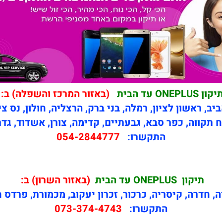
קון ONEPLUS עד הבית
(באזור המרכז והשפלה) ב:
יב, ראשון לציון, רמלה, בני ברק, הרצליה, חולון, נס צי
 תקווה, כפר סבא, גבעתיים, קדימה, צורן, אשדוד, גדר
התקשרו:
054-2844777
תיקון
ONEPLUS עד הבית
(באזור השרון) ב:
ה, חדרה, קיסריה, כרכור, זכרון יעקוב, מכמורת, פרדס 
התקשרו:
073-374-4743