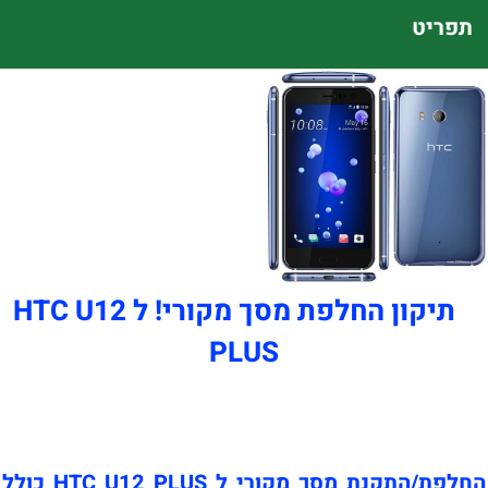
תפריט
תיקון החלפת מסך מקורי! ל HTC U12
PLUS
החלפת/התקנת מסך מקורי ל HTC U12 PLUS כולל