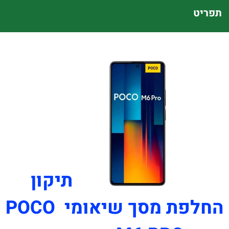
תפריט
תיקון
החלפת מסך שיאומי POCO