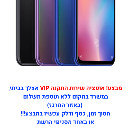
מבצע! אופציה שירות התקנה VIP
אצלך בבית/
במשרד במקום ללא תוספת תשלום
(באזור המרכז)
חסוך זמן, כסף ודלק עכשיו במבצע!!!
או באחד מסניפי הרשת