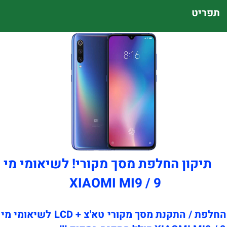
תפריט
תיקון החלפת מסך מקורי! לשיאומי מי
9 / XIAOMI MI9
החלפת / התקנת מסך מקורי טא'צ + LCD לשיאומי מי