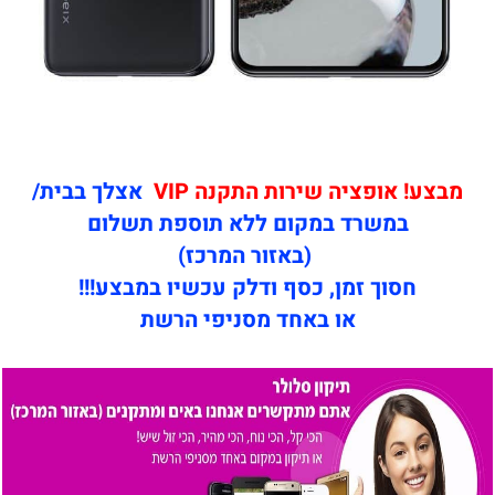
מבצע! אופציה שירות התקנה VIP
אצלך בבית/
במשרד במקום ללא תוספת תשלום
(באזור המרכז)
חסוך זמן, כסף ודלק עכשיו במבצע!!!
או באחד מסניפי הרשת