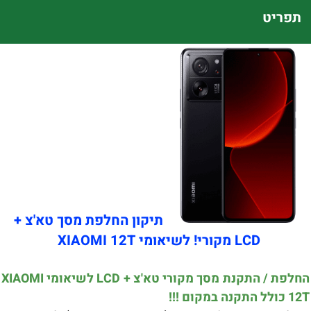
תפריט
תיקון החלפת מסך טא'צ +
LCD מקורי! לשיאומי XIAOMI 12T
החלפת / התקנת מסך מקורי טא'צ + LCD לשיאומי XIAOMI
12T כולל התקנה במקום !!!