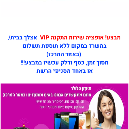
מבצע! אופציה שירות התקנה VIP
אצלך בבית/
במשרד במקום ללא תוספת תשלום
(באזור המרכז)
חסוך זמן, כסף ודלק עכשיו במבצע!!!
או באחד מסניפי הרשת