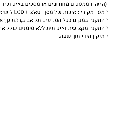
(היזהרו ממסכים מחודשים או מסכים באיכות ירודה שתצוגת LCD לא
* מסך מקורי : איכות של מסך טא'צ + LCD ל שיאומי רדמי XIAOMI REDMI NOT 9 PRO ברמה הגבוהה ביותר.
* התקנה במקום בכל הסניפים תל אביב,רמת גן,ראשו
* התקנה מקצועית ואיכותית ללא סימנים כולל אח
* תיקון מידי תוך שעה.