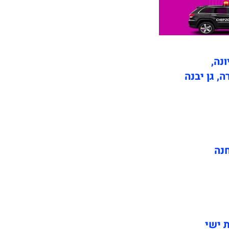
ונה,
ה, גן יבנה
חנה
ת ישי