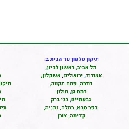
תיקון טלפון עד הבית
ב:
תל אביב
,
ראשון לציון
,
ת
אשדוד
,
ירושלים
,
אשקלון
,
ת
חדרה
,
פתח תקווה,
תיקון
רמת גן
,
חולון
,
ת
גבעתיים
,
בני ברק
תי
כפר סבא
,
רמלה
,
נתניה,
תיק
קדימה, צורן
ה