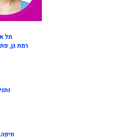
תל אב
רמת גן, פתח
נתני
חיפה, 