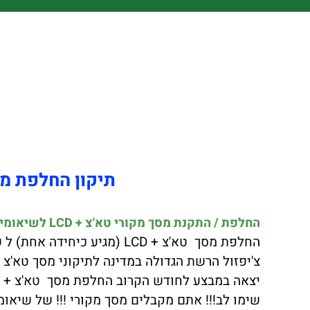
תיקון החלפת מסך מקורי!
החלפת / התקנת מסך מקורי טא'צ + LCD לשיאומי רדמי XIAOMI REDMI NOT 9 PRO כולל התקנה במקום !!!
החלפת מסך טא'צ + LCD (מגיע כיחידה אחת) ל שיאומי רדמי XIAOMI REDMI NOT 9 PRO באיכות הטובה ביותר.
צ'יפזול הרשת הגדולה במדינה לתיקוני מסך טא'צ + LCD ל שיאומי רדמי OMI REDMI NOT 9 PRO
יצאה במבצע לחודש הקרוב החלפת מסך טא'צ + LCD ל שיאומי רדמי XIAOMI REDMI NOT 9 PRO במחיר הזול במדינה בדוק!!!
שימו לב!!! אתם מקבלים מסך מקורי !!! של שיאומי רדמ