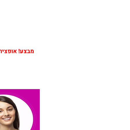
מבצע! אופציה ש