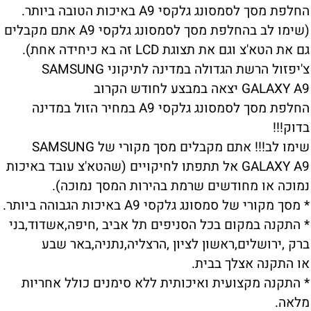
החלפת מסך לסמסונג גלקסי A9 באיכות הטובה ביותר.
(שימו לב בהחלפת מסך לסמסונג גלקסי A9 אתם מקבלים
גם את הטא'צ וגם את תצוגת LCD זה בא כיחידה אחת).
צ'יפזול הרשת הגדולה במדינה לתיקוני SAMSUNG
GALAXY A9 יצאה במבצע לחודש הקרוב
החלפת מסך לסמסונג גלקסי A9 במחיר הזול במדינה
בדוק!!!
שימו לב!!! אתם מקבלים מסך מקורי של SAMSUNG
GALAXY A9 אל תתפתו לחיקויים (שהטא'צ עובד באיכות
נמוכה או מחודשים שרמת בהירות המסך נמוכה).
* מסך מקורי של סמסונג גלקסי A9 באיכות הגבוהה ביותר.
* התקנה במקום בכל הסניפים תל אביב ,חיפה,אשדוד,בני
ברק ,ירושלים,ראשון לציון ,הרצליה,נתניה,באר שבע
או התקנה אצלך בבית.
* התקנה מקצועית ואיכותית ללא סימנים כולל אחריות
מלאה.