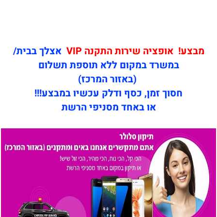
מבצע! אופציה שירות התקנה VIP
אצלך בבית/
במשרד במקום ללא תוספת תשלום
(באזור המרכז)
חסוך זמן, כסף ודלק עכשיו במבצע!!!
או באחד מסניפי הרשת