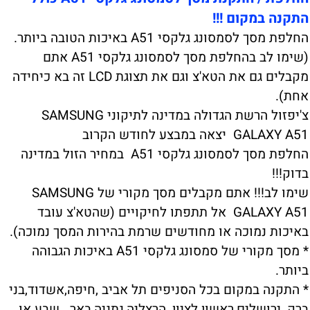
התקנה במקום !!!
החלפת מסך לסמסונג גלקסי A51 באיכות הטובה ביותר.
(שימו לב בהחלפת מסך לסמסונג גלקסי A51 אתם
מקבלים גם את הטא'צ וגם את תצוגת LCD זה בא כיחידה
אחת).
צ'יפזול הרשת הגדולה במדינה לתיקוני SAMSUNG
GALAXY A51 יצאה במבצע לחודש הקרוב
החלפת מסך לסמסונג גלקסי A51 במחיר הזול במדינה
בדוק!!!
שימו לב!!! אתם מקבלים מסך מקורי של SAMSUNG
GALAXY A51 אל תתפתו לחיקויים (שהטא'צ עובד
באיכות נמוכה או מחודשים שרמת בהירות המסך נמוכה).
* מסך מקורי של סמסונג גלקסי A51 באיכות הגבוהה
ביותר.
* התקנה במקום בכל הסניפים תל אביב ,חיפה,אשדוד,בני
ברק ,ירושלים,ראשון לציון ,הרצליה,נתניה,באר שבע או