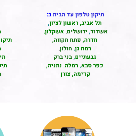
תיקון טלפון עד הבית
ב:
תל אביב
,
ראשון לציון
,
ת
אשדוד
,
ירושלים
,
אשקלון
,
ת
חדרה
,
פתח תקווה,
תיקון
רמת גן
,
חולון
,
ת
גבעתיים
,
בני ברק
תי
כפר סבא
,
רמלה
,
נתניה,
תיק
קדימה, צורן
ה