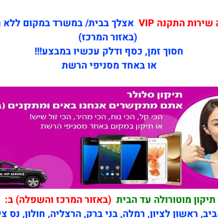
ירות התקנה VIP
אצלך בבית/ במשרד במקום ללא 
(באזור המרכז)
חסוך זמן, כסף ודלק עכשיו במבצע!!!
או באחד מסניפי הרשת
תיקון מוטורולה עד הבית
(באזור המרכז והשפלה) ב:
יב, ראשון לציון, רמלה, בני ברק, הרצליה, חולון, נס צי