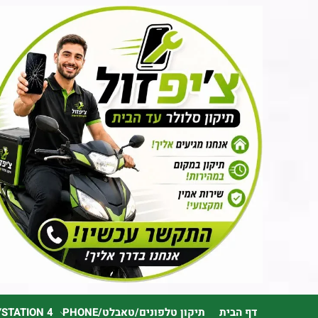
דף הבית
תיקון טלפונים/טאבלט/PHONE
YSTATION 4