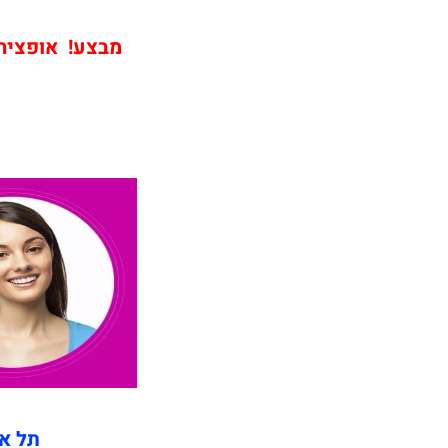
מבצע! אופציה ש
תל אב