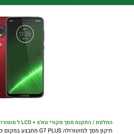
החלפת / התקנת מסך מקורי טא'צ + LCD ל מוטורולה G7 PLUS כולל התקנה במקום !!!
תיקון מסך למוטורולה G7 PLUS מתבצע במקום כולל חלפים מקורים בלבד!!!