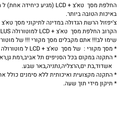
החלפת מסך טא'צ + LCD (מגיע כיחידה אחת) ל מוטורולה G7 PLUS מסך מקורי
באיכות הטובה ביותר.
צ'יפזול הרשת הגדולה במדינה לתיקוני מסך טא'צ + LCD ל MOTOROLA G7 PLUS יצאה במבצע לח
הקרוב החלפת מסך טא'צ + LCD למוטורולה G7 PLUS במחיר הזול במדינה בדוק!!!
שימו לב!!! אתם מקבלים מסך מקורי !!! של מוטורולה G7 PLUS באיכות הטובה ב
* מסך מקורי : של מסך טא'צ + LCD ל מוטורולה מוטו איקס סטייל ברמה הגבוהה ביותר.
* התקנה במקום בכל הסניפים תל אביב,רמת גן,ראשו
אשדוד,בת ים,הרצליה,נתניה,באר שבע.
* התקנה מקצועית ואיכותית ללא סימנים כולל אח
* תיקון מידי תוך שעה.