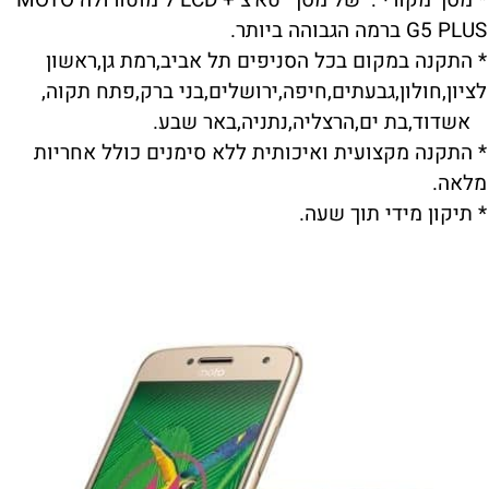
* מסך מקורי : של מסך טא'צ + LCD ל מוטורולה MOTO
G5 PLUS ברמה הגבוהה ביותר.
* התקנה במקום בכל הסניפים תל אביב,רמת גן,ראשון
לציון,חולון,גבעתים,חיפה,ירושלים,בני ברק,פתח תקוה,
אשדוד,בת ים,הרצליה,נתניה,באר שבע.
* התקנה מקצועית ואיכותית ללא סימנים כולל אחריות
מלאה.
* תיקון מידי תוך שעה.