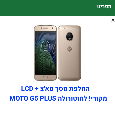
תפריט
A
החלפת מסך טא'צ + LCD
מקורי! למוטורולה MOTO G5 PLUS