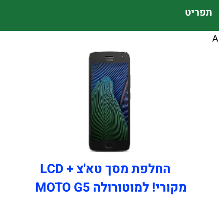
תפריט
A
החלפת מסך טא'צ + LCD
מקורי! למוטורולה MOTO G5