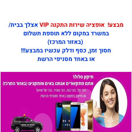
מבצע! אופציה שירות התקנה VIP
אצלך בבית/
במשרד במקום ללא תוספת תשלום
(באזור המרכז)
חסוך זמן, כסף ודלק עכשיו במבצע!!!
או באחד מסניפי הרשת