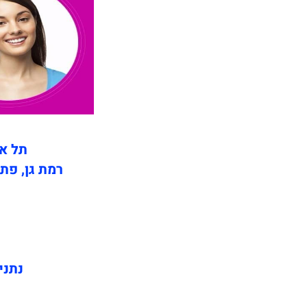
ת
תל אב
רמת גן, פתח
נתני