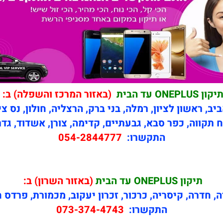
יקון ONEPLUS עד הבית
(באזור המרכז והשפלה) ב:
יב, ראשון לציון, רמלה, בני ברק, הרצליה, חולון, נס צי
 תקווה, כפר סבא, גבעתיים, קדימה, צורן, אשדוד, גדר
התקשרו:
054-2844777
תיקון
ONEPLUS עד הבית
(באזור השרון) ב:
ה, חדרה, קיסריה, כרכור, זכרון יעקוב, מכמורת, פרדס 
התקשרו:
073-374-4743