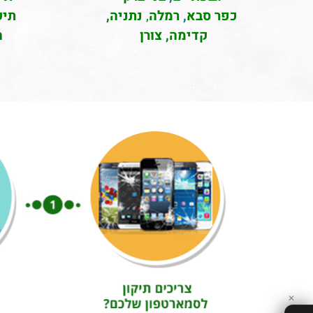
כפר סבא
,
רמלה
,
נתניה,
תיק
קדימה, צורן
ה
✕