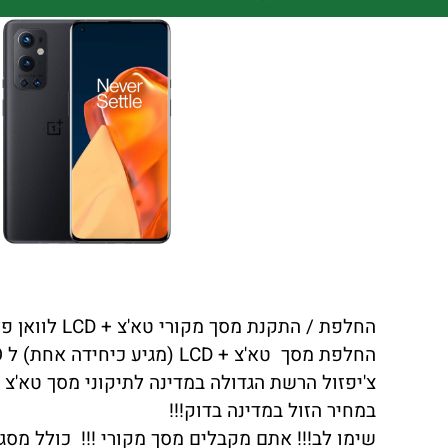
החלפת / התקנת מסך מקורי טא'צ + LCD לוואן פלוס ONEPLUS 9 PRO כולל התקנה במקום !!!
החלפת מסך טא'צ + LCD (מגיע כיחידה אחת) ל ONEPLUS 9 PRO באיכות הטובה ביותר.
במחיר הזול במדינה בדוק!!!
שימו לב!!! אתם מקבלים מסך מקורי !!! כולל מסגר