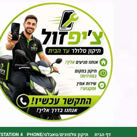
דף הבית
תיקון טלפונים/טאבלט/PHONE
YSTATION 4