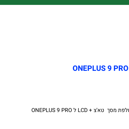
צ'יפזול הרשת הגדולה במדינה לתיקוני מסך טא'צ + LCD ל ONEPLUS 9 PRO יצאה במבצע לחודש הקרוב החלפת מסך טא'צ + LCD ל ONEPLUS 9 PRO