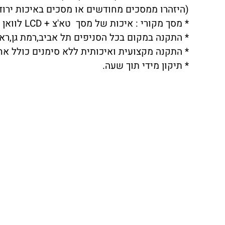
(היזהרו ממסכים מחודשים או מסכים באיכות ירודה שתצוגת LCD לא 
* מסך מקורי : איכות של מסך טא'צ + LCD לוואן פלוס ONEPLUS 9 PRO ברמה הגבוהה ביותר.
* התקנה במקום בכל הסניפים תל אביב,רמת גן,ראשו
* התקנה מקצועית ואיכותית ללא סימנים כולל אח
* תיקון מידי תוך שעה.