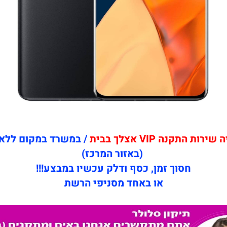
ת התקנה VIP אצלך בבית
/ במשרד במקום ללא
(באזור המרכז)
חסוך זמן, כסף ודלק עכשיו במבצע!!!
או באחד מסניפי הרשת