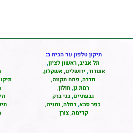
תיקון טלפון עד הבית
ב:
תל אביב
,
ראשון לציון
,
ת
אשדוד
,
ירושלים
,
אשקלון
,
ת
חדרה
,
פתח תקווה,
תיקון
רמת גן
,
חולון
,
ת
גבעתיים
,
בני ברק
תי
כפר סבא
,
רמלה
,
נתניה,
תיק
קדימה, צורן
ה