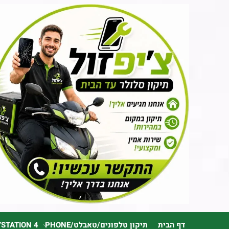
דף הבית
תיקון טלפונים/טאבלט/PHONE
YSTATION 4