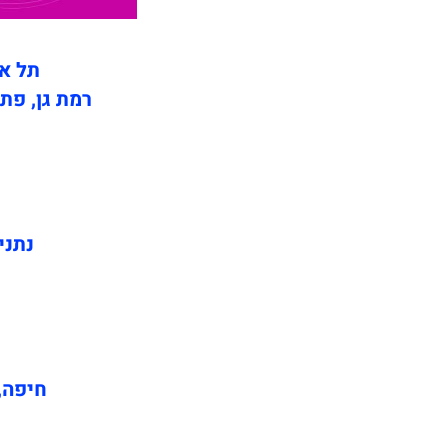
תל אב
רמת גן, פתח
נתני
חיפה, 