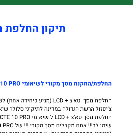
תיקון החלפת מסך שיאומי PRO
החלפת/התקנת מסך מקורי לשיאומי XIAOMI REDMI NOTE 10 PRO עד הבית כולל התקנה במקום !!!
החלפת מסך טא'צ + LCD (מגיע כיחידה אחת) לשיאומי REDMI NOTE 10 PRO באיכות הטובה ביותר.
צ'יפזול הרשת הגדולה במדינה לתיקוני סלולר שי
החלפת מסך טא'צ + LCD ל שיאומי REDMI NOTE 10 PRO במחיר הזול במדינה בדוק!!!
שימו לב!!! אתם מקבלים מסך מקורי !!! של XIAOMI REDMI NOTE 10 PRO