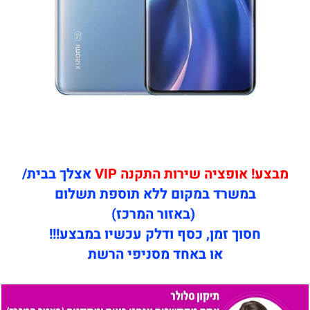
מבצע! אופציה שירות התקנה VIP
אצלך בבית/
במשרד במקום ללא תוספת תשלום
(באזור המרכז)
חסוך זמן, כסף ודלק עכשיו במבצע!!!
או באחד מסניפי הרשת