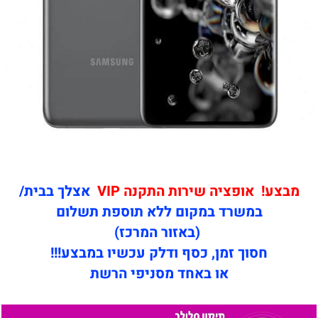
מבצע! אופציה שירות התקנה VIP
אצלך בבית/
במשרד במקום ללא תוספת תשלום
(באזור המרכז)
חסוך זמן, כסף ודלק עכשיו במבצע!!!
או באחד מסניפי הרשת