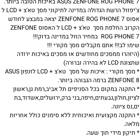
ASUS ZENFONE ROG PHONE 7 באיכות הטובה ביותר.
צ'יפזול הרשת הגדולה במדינה לתיקוני מסך טא'צ + LCD ל
אסוס ZENFONE ROG PHONE 7 יצאה במבצע לחודש
הקרוב החלפת מסך טא'צ + LCD ל האסוס ZENFONE
ROG PHONE 7 במחיר הזול במדינה בדוק!!!
שימו לב!!! אתם מקבלים מסך מקורי !!!
(היזהרו ממסכים מחודשים או מסכים באיכות ירודה
שתצוגת LCD לא בהירה וברורה)
* מסך מקורי : איכות של מסך טא'צ + LCD לזנפון ASUS
ZENFONE 8 ברמה הגבוהה ביותר.
* התקנה במקום בכל הסניפים תל אביב,רמת גן,ראשון
לציון,חולון,גבעתים,חיפה,בני ברק,ירושלים,אשדוד,בת
ים,נס ציונה.
* התקנה מקצועית ואיכותית ללא סימנים כולל אחריות
מלאה.
* תיקון מידי תוך שעה.