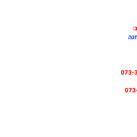
ב:
חנה
073-
073