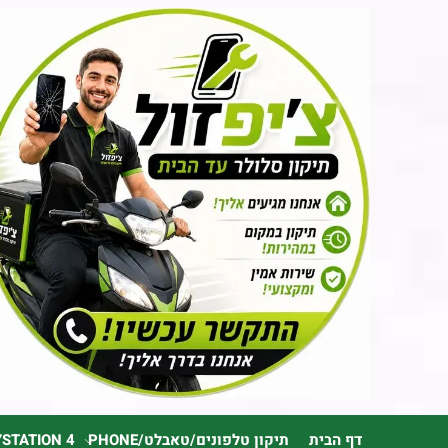
דף הבית
תיקון טלפונים/טאבלט/PHONE
YSTATION 4