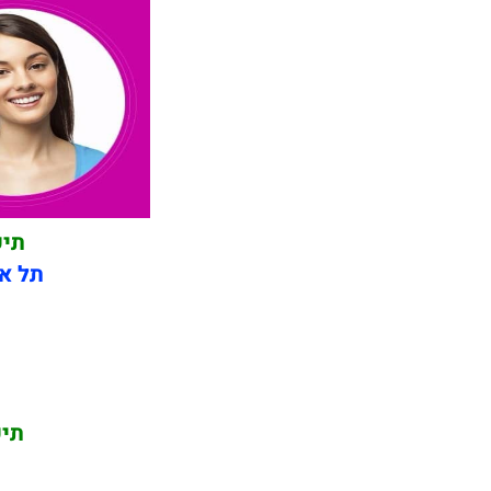
תיק
תל אב
תיק