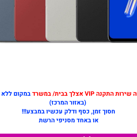
תקנה VIP אצלך בבית/ במשרד
במקום ללא 
(באזור המרכז)
חסוך זמן, כסף ודלק עכשיו במבצע!!!
או באחד מסניפי הרשת