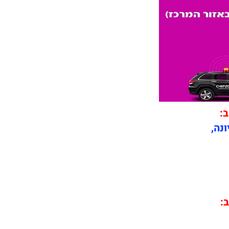
ב:
ונה,
ב: