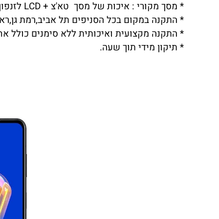
* מסך מקורי : איכות של מסך טא'צ + LCD לזנפון ASUS ZENFONE 9 ברמה הגבוהה ביותר.
* התקנה במקום בכל הסניפים תל אביב,רמת גן,ראשו
* התקנה מקצועית ואיכותית ללא סימנים כולל אח
* תיקון מידי תוך שעה.