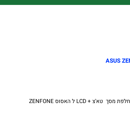
צ'יפזול הרשת הגדולה במדינה לתיקוני מסך טא'צ + LCD ל אסוס ZENFONE 9 יצאה במבצע לחודש הקרוב החלפת מסך טא'צ + LCD ל האסוס ZENFONE