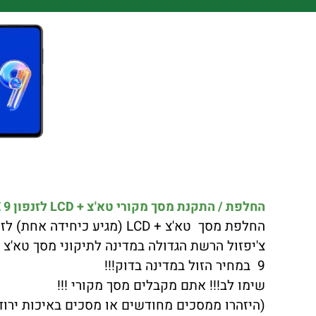
החלפת / התקנת מסך מקורי טא'צ + LCD לזנפון ASUS ZENFONE 9 כולל התקנה במקום !!!
החלפת מסך טא'צ + LCD (מגיע כיחידה אחת) לזנפון ASUS ZENFONE 9 באיכות הטובה ביותר.
9 במחיר הזול במדינה בדוק!!!
שימו לב!!! אתם מקבלים מסך מקורי !!!
(היזהרו ממסכים מחודשים או מסכים באיכות ירודה שתצוגת LCD לא 