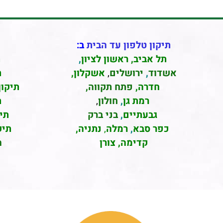
תיקון טלפון עד הבית
ב:
תל אביב
,
ראשון לציון
,
ת
אשדוד
,
ירושלים
,
אשקלון
,
ת
חדרה
,
פתח תקווה,
תיקון
רמת גן
,
חולון
,
ת
גבעתיים
,
בני ברק
תי
כפר סבא
,
רמלה
,
נתניה,
תיק
קדימה, צורן
ה