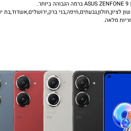
ן לציון,חולון,גבעתים,חיפה,בני ברק,ירושלים,אשדוד,בת ים,
ריות מלאה.