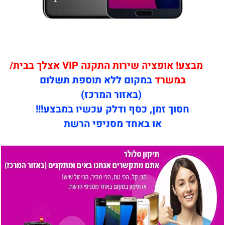
מבצע! אופציה שירות התקנה VIP אצלך בבית/
במשרד
במקום ללא תוספת תשלום
(באזור המרכז)
חסוך זמן, כסף ודלק עכשיו במבצע!!!
או באחד מסניפי הרשת