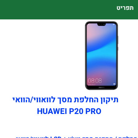
תפריט
תיקון החלפת מסך לוואווי/הוואי
HUAWEI P20 PRO