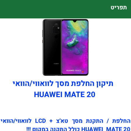
תפריט
תיקון החלפת מסך לוואווי/הוואי
HUAWEI MATE 20
החלפת / התקנת מסך טא'צ + LCD לוואווי/הוואי
HUAWEI MATE 20 כולל התקנה במקום !!!