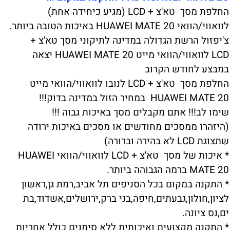
החלפת מסך טא'צ + LCD (מגיע כיחידה אחת)
לוואווי/הוואי HUAWEI MATE 20 באיכות הטובה ביותר.
צ'יפזול הרשת הגדולה במדינה לתיקוני מסך טא'צ +
LCD לוואווי/הוואי מייט HUAWEI MATE 20 יצאה
במבצע לחודש הקרוב
החלפת מסך טא'צ + LCD לנובו לוואווי/הוואי מייט
HUAWEI MATE 20 במחיר הזול במדינה בדוק!!!
שימו לב!!! אתם מקבלים מסך באיכות גבוה !!!
(היזהרו ממסכים מחודשים או מסכים באיכות ירודה
שתצוגת LCD לא בהירה וברורה)
* איכות של מסך טא'צ + LCD לוואווי/הוואי HUAWEI
MATE 20 ברמה הגבוהה ביותר.
* התקנה במקום בכל הסניפים תל אביב,רמת גן,ראשון
לציון,חולון,גבעתים,חיפה,בני ברק,ירושלים,אשדוד,בת
ים,נס ציונה.
* התקנה מקצועית ואיכותית ללא סימנים כולל אחריות