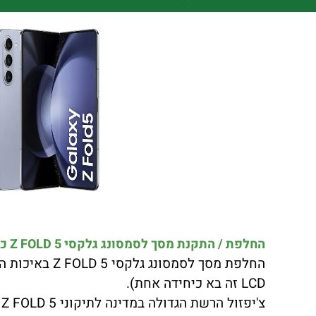
החלפת / התקנת מסך לסמסונג גלקסי Z FOLD 5 כולל התקנה במקום מסך מקורי !!!
LCD זה בא כיחידה אחת).
צ'יפזול הרשת הגדולה במדינה לתיקוני SAMSUNG GALAXY Z FOLD 5 יצאה במבצע לחודש הקרוב