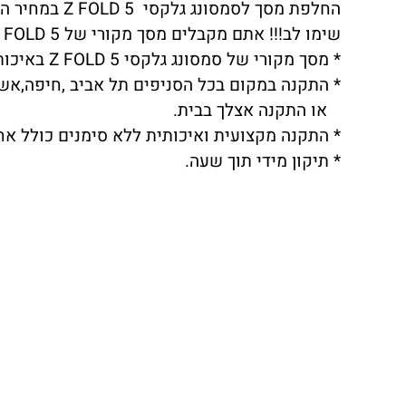
החלפת מסך לסמסונג גלקסי Z FOLD 5 במחיר הזול במדינה בדוק!!!
שימו לב!!! אתם מקבלים מסך מקורי של SAMSUNG GALAXY Z FOLD 5 אל תתפתו לחיקויים (שהטא'צ עובד באיכות נמוכה או שרמת בהירות המסך נמוכה).
* מסך מקורי של סמסונג גלקסי Z FOLD 5 באיכות הגבוהה ביותר.
* התקנה במקום בכל הסניפים תל אביב ,חיפה,אשדו
או התקנה אצלך בבית.
* התקנה מקצועית ואיכותית ללא סימנים כולל אח
* תיקון מידי תוך שעה.