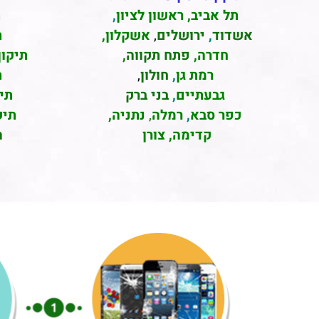
תל אביב
,
ראשון לציון
,
ת
אשדוד
,
ירושלים
,
אשקלון
,
ת
חדרה
,
פתח תקווה,
תיקון
רמת גן
,
חולון
,
ת
גבעתיים
,
בני ברק
תי
כפר סבא
,
רמלה
,
נתניה,
תיק
קדימה, צורן
ה