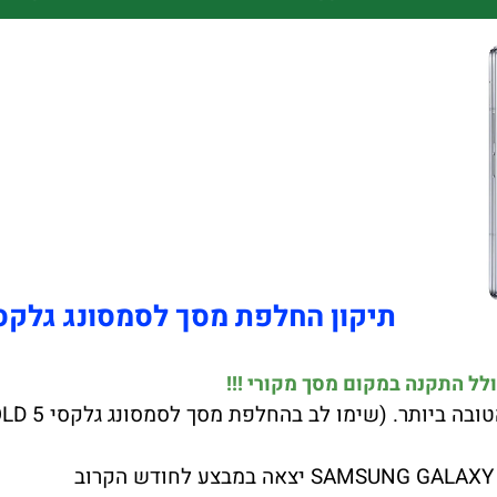
תיקון החלפת מסך לסמסונג גלקסי Z FOLD 5 מקו