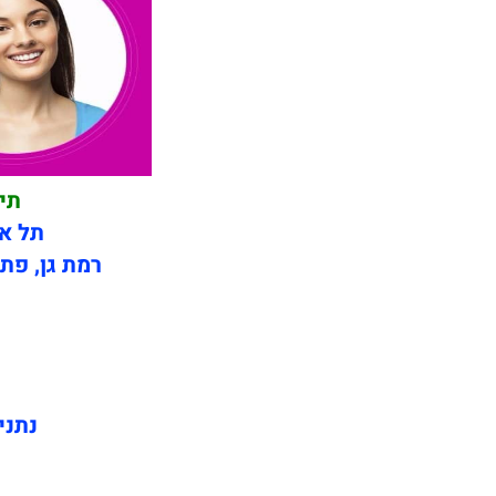
תי
תל אב
רמת גן, פתח
נתני