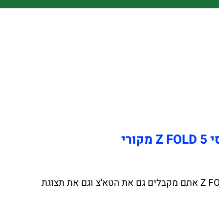
רי
החלפת מסך לסמסונג גלקסי Z FOLD 5 באיכות הטובה ביותר. (שימו לב בהחלפת מסך לסמסונג גלקסי Z FOLD 5 אתם מקבלים גם את הטא'צ וגם את תצוגת