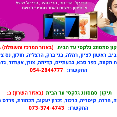
קון סמסונג גלקסי עד הבית
(באזור המרכז והשפלה) ב
יב, ראשון לציון, רמלה, בני ברק, הרצליה, חולון, נס צי
 תקווה, כפר סבא, גבעתיים, קדימה, צורן, אשדוד, גדר
התקשרו:
054-2844777
תיקון
סמסונג גלקסי עד הבית
(באזור השרון) ב:
ה, חדרה, קיסריה, כרכור, זכרון יעקוב, מכמורת, פרדס 
התקשרו:
073-374-4743