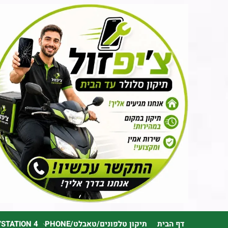
דף הבית
תיקון טלפונים/טאבלט/PHONE
YSTATION 4