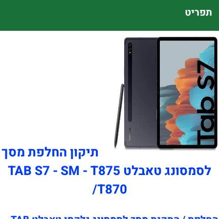
תפריט
תיקון החלפת מסך
לסמסונג טאבלט TAB S7 - SM - T875
/T870