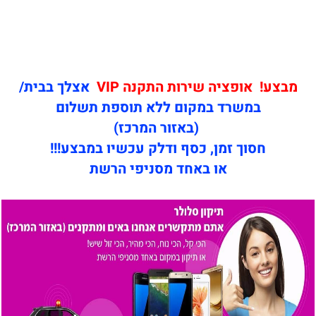
מבצע! אופציה שירות התקנה VIP
אצלך בבית/
במשרד במקום ללא תוספת תשלום
(באזור המרכז)
חסוך זמן, כסף ודלק עכשיו במבצע!!!
או באחד מסניפי הרשת