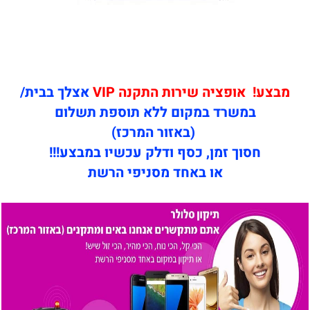
מבצע! אופציה שירות התקנה VIP
אצלך בבית/
במשרד במקום ללא תוספת תשלום
(באזור המרכז)
חסוך זמן, כסף ודלק עכשיו במבצע!!!
או באחד מסניפי הרשת