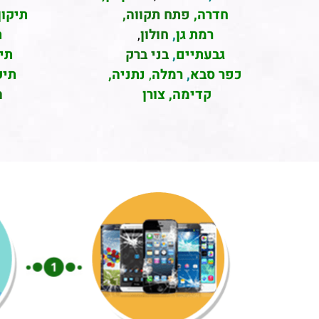
חדרה
,
פתח תקווה,
תיקון
רמת גן
,
חולון
,
ת
גבעתיים
,
בני ברק
תי
כפר סבא
,
רמלה
,
נתניה,
תיק
קדימה, צורן
ה