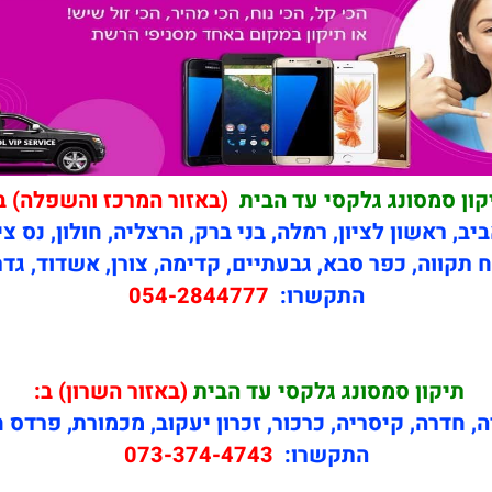
קון סמסונג גלקסי עד הבית
(באזור המרכז והשפלה) ב
יב, ראשון לציון, רמלה, בני ברק, הרצליה, חולון, נס צי
 תקווה, כפר סבא, גבעתיים, קדימה, צורן, אשדוד, גדר
התקשרו:
054-2844777
תיקון
סמסונג גלקסי עד הבית
(באזור השרון) ב:
ה, חדרה, קיסריה, כרכור, זכרון יעקוב, מכמורת, פרדס 
התקשרו:
073-374-4743