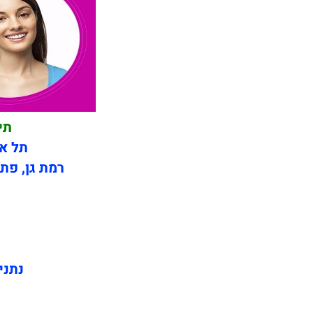
תי
תל אב
רמת גן, פתח
נתני