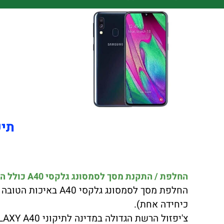
תיקון 
החלפת / התקנת מסך לסמסונג גלקסי A40 כולל התקנה במקום !!!
כיחידה אחת).
צ'יפזול הרשת הגדולה במדינה לתיקוני SAMSUNG GALAXY A40 יצאה במבצע לחודש הקרוב