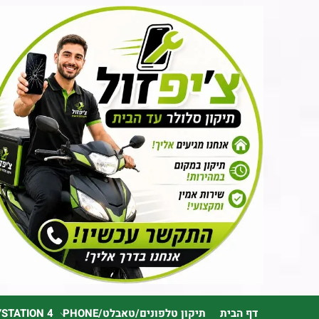
דף הבית
תיקון טלפונים/טאבלט/PHONE
YSTATION 4