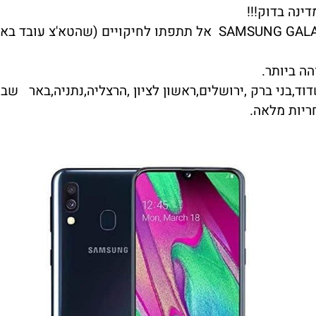
שימו לב!!! אתם מקבלים מסך מקורי של SAMSUNG GALAXY A40 אל תת
ד,בני ברק ,ירושלים,ראשון לציון ,הרצליה,נתניה,באר שב
ריות מלאה.