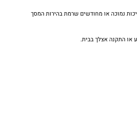
פתו לחיקויים (שהטא'צ עובד באיכות נמוכה או מחודשים שרמת בהירות המסך
ע או התקנה אצלך בבית.