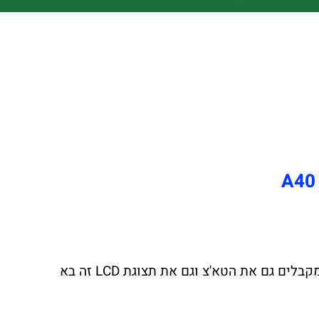
החלפת מסך לסמסונג גלקסי A40 באיכות הטובה ביותר. (שימו לב בהחלפת מסך לסמסונג גלקסי A40 אתם מקבלים גם את הטא'צ וגם את תצוגת LCD זה בא