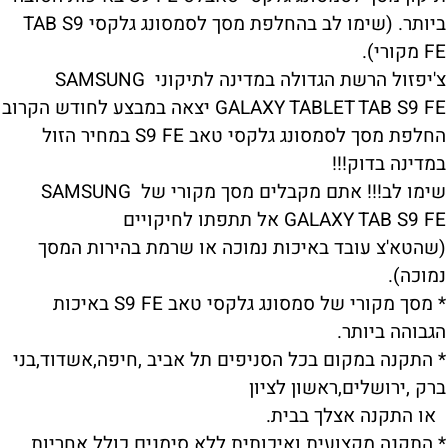
ביותר. (שימו לב בהחלפת מסך לסמסונג גלקסי TAB S9
FE מקורי).
צ'יפזול הרשת הגדולה במדינה לתיקוני SAMSUNG
GALAXY TABLET TAB S9 FE יצאה במבצע לחודש הקרוב
החלפת מסך לסמסונג גלקסי טאב S9 FE במחיר הזול
במדינה בדוק!!!
שימו לב!!! אתם מקבלים מסך מקורי של SAMSUNG
GALAXY TAB S9 FE אל תתפתו לחיקויים
(שהטא'צ עובד באיכות נמוכה או שרמת בהירות המסך
נמוכה).
* מסך מקורי של סמסונג גלקסי טאב S9 FE באיכות
הגבוהה ביותר.
* התקנה במקום בכל הסניפים תל אביב ,חיפה,אשדוד,בני
ברק ,ירושלים,ראשון לציון
או התקנה אצלך בבית.
* התקנה מקצועית ואיכותית ללא סימנים כולל אחריות