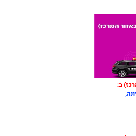
רכז) ב:
ונה,