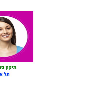
תיקון ס
תל אב