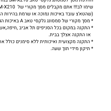
החלפת מסך לסמסונג גלקסי טאב SM-X210 במחיר הזול במדינה בדוק!!!
שימו לב!!! אתם מקבלים מסך מקורי של SAMSUNG GALAXY TAB SM-X210 אל תתפתו לחיקויים
(שהטא'צ עובד באיכות נמוכה או שרמת בהירות המ
* מסך מקורי של סמסונג גלקסי טאב A באיכות הגבוהה ביותר.
* התקנה במקום בכל הסניפים תל אביב ,חיפה,אשדו
או התקנה אצלך בבית.
* התקנה מקצועית ואיכותית ללא סימנים כולל אח
* תיקון מידי תוך שעה.