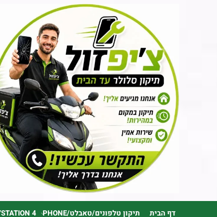
דף הבית
תיקון טלפונים/טאבלט/PHONE
YSTATION 4