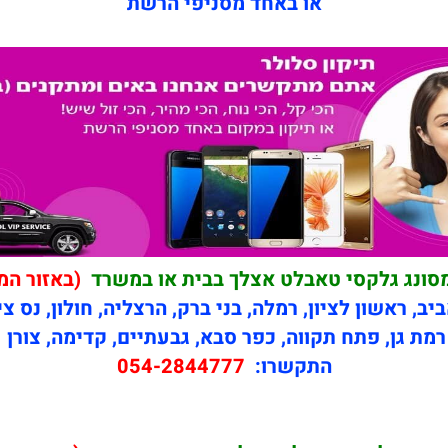
או באחד מסניפי הרשת
מסונג גלקסי טאבלט אצלך בבית או במשרד
(באזור המ
יב, ראשון לציון, רמלה, בני ברק, הרצליה, חולון, נס צי
רמת גן, פתח תקווה, כפר סבא, גבעתיים, קדימה, צורן
התקשרו:
054-2844777