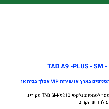
החלפת / התקנת מסך לסמסונג גלקסי טאבלט TAB A9 -PLUS SM-X210 כולל התקנה במקום בכל הסניפים בארץ או שירות VIP אצלך בבית או