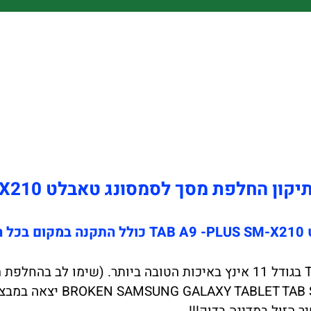
 החלפת מסך לסמסונג טאבלט TAB A9 -PLUS - SM - X210