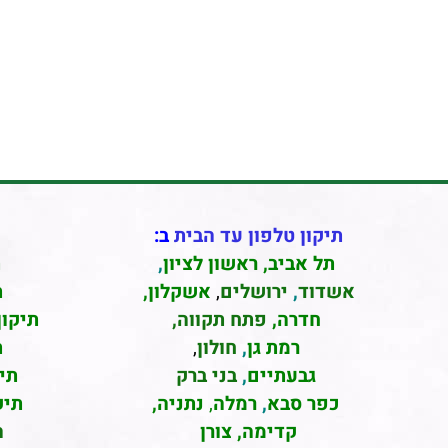
תיקון טלפון עד הבית
ב:
תל אביב
,
ראשון לציון
,
ת
אשדוד
,
ירושלים
,
אשקלון
,
ת
חדרה
,
פתח תקווה,
תיקון
רמת גן
,
חולון
,
ת
גבעתיים
,
בני ברק
תי
כפר סבא
,
רמלה
,
נתניה,
תיק
קדימה, צורן
ה