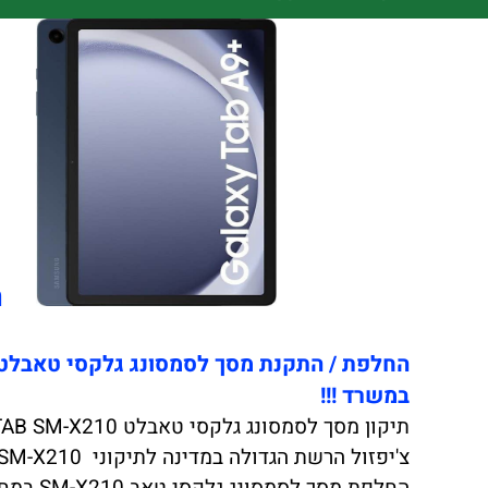
תיקון
במשרד !!!
תיקון מסך לסמסונג גלקסי טאבלט TAB SM-X210 בגודל 11 אינץ באיכות הטובה ביותר. (שימו לב בהחלפת מסך לסמסונג גלקסי TAB SM-X210 מקורי).
צ'יפזול הרשת הגדולה במדינה לתיקוני BROKEN SAMSUNG GALAXY TABLET TAB SM-X210 יצאה במבצע לחודש הקרוב