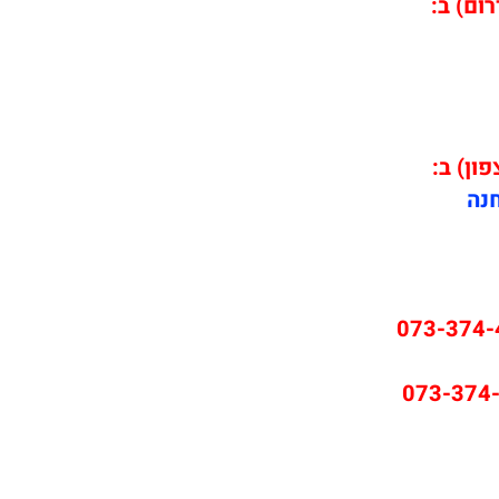
רום) ב:
פון) ב:
חנה
073-374-
073-374