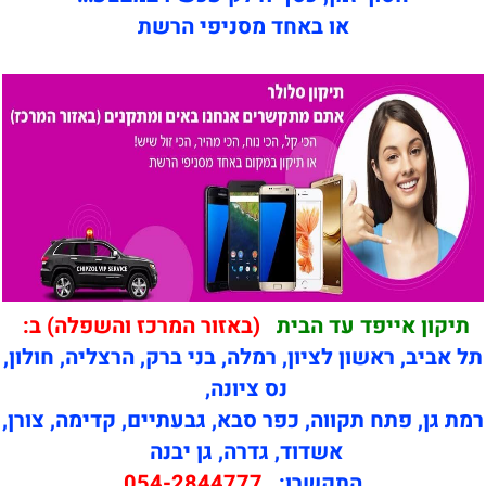
או באחד מסניפי הרשת
תיקון אייפד עד הבית
(באזור המרכז והשפלה) ב:
תל אביב, ראשון לציון, רמלה, בני ברק, הרצליה, חולון,
נס ציונה,
רמת גן, פתח תקווה, כפר סבא, גבעתיים, קדימה, צורן,
אשדוד, גדרה, גן יבנה
התקשרו:
054-2844777