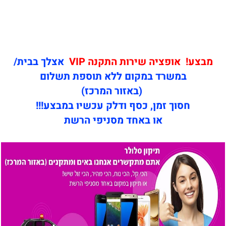
מבצע! אופציה שירות התקנה VIP
אצלך בבית/
במשרד במקום ללא תוספת תשלום
(באזור המרכז)
חסוך זמן, כסף ודלק עכשיו במבצע!!!
או באחד מסניפי הרשת