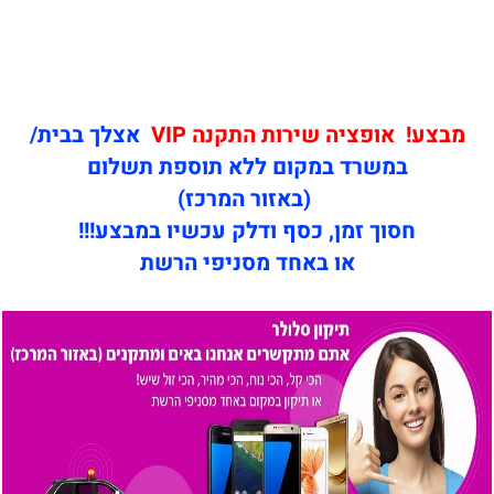
מבצע! אופציה שירות התקנה VIP
אצלך בבית/
במשרד במקום ללא תוספת תשלום
(באזור המרכז)
חסוך זמן, כסף ודלק עכשיו במבצע!!!
או באחד מסניפי הרשת