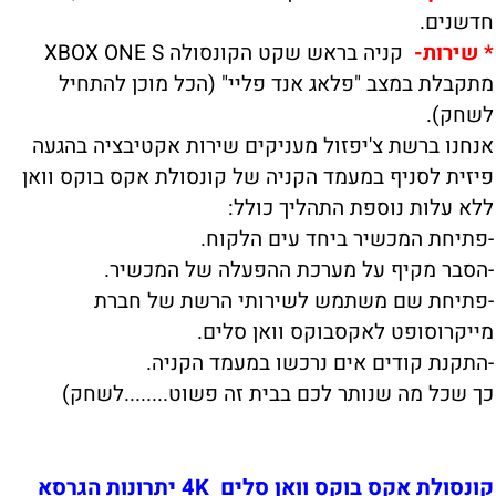
חדשנים.
*
שירות-
קניה בראש שקט הקונסולה XBOX ONE S
מתקבלת במצב "פלאג אנד פליי" (הכל מוכן להתחיל
לשחק).
אנחנו ברשת צ'יפזול מעניקים שירות אקטיבציה בהגעה
פיזית לסניף במעמד הקניה של קונסולת אקס בוקס וואן
ללא עלות נוספת התהליך כולל:
-פתיחת המכשיר ביחד עים הלקוח.
-הסבר מקיף על מערכת ההפעלה של המכשיר.
-פתיחת שם משתמש לשירותי הרשת של חברת
מייקרוסופט לאקסבוקס וואן סלים.
-התקנת קודים אים נרכשו במעמד הקניה.
כך שכל מה שנותר לכם בבית זה פשוט........לשחק)
קונסולת אקס בוקס וואן סלים 4K יתרונות הגרסא