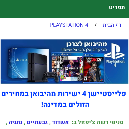
תפריט
דף הבית
/
PLAYSTATION 4
פלייסטיישן 4 ישירות מהיבואן במחירים
הזולים במדינה!
סניפי רשת צ'יפזול ב:
אשדוד
,
גבעתיים
,
נתניה
,