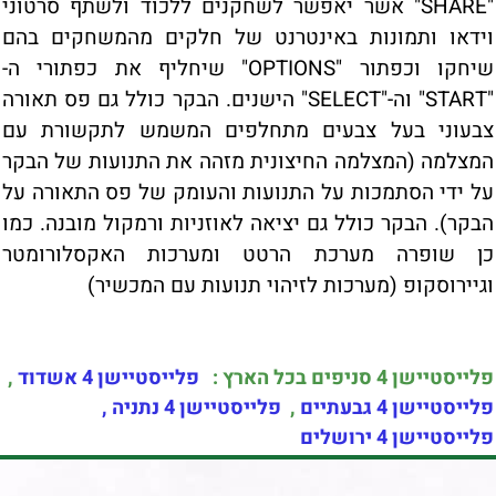
"SHARE" אשר יאפשר לשחקנים ללכוד ולשתף סרטוני
וידאו ותמונות באינטרנט של חלקים מהמשחקים בהם
שיחקו וכפתור "OPTIONS" שיחליף את כפתורי ה-
"START" וה-"SELECT" הישנים. הבקר כולל גם פס תאורה
צבעוני בעל צבעים מתחלפים המשמש לתקשורת עם
המצלמה (המצלמה החיצונית מזהה את התנועות של הבקר
על ידי הסתמכות על התנועות והעומק של פס התאורה על
הבקר). הבקר כולל גם יציאה לאוזניות ורמקול מובנה. כמו
כן שופרה מערכת הרטט ומערכות האקסלורומטר
וגיירוסקופ (מערכות לזיהוי תנועות עם המכשיר)
פלייסטיישן 4 סניפים בכל הארץ :
פלייסטיישן 4 אשדוד
,
פלייסטיישן 4 גבעתיים
,
פלייסטיישן 4 נתניה ,
פלייסטיישן 4 ירושלים