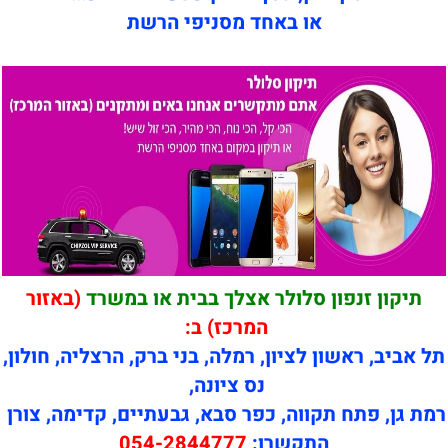
או באחד מסניפי הרשת
תיקון זנפון סלולר אצלך בבית או במשרד
(באזור
המרכז) ב:
תל אביב, ראשון לציון, רמלה, בני ברק, הרצליה, חולון,
נס ציונה,
רמת גן, פתח תקווה, כפר סבא, גבעתיים, קדימה, צורן
התקשרו:
054-2844777